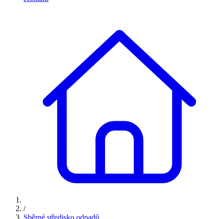
/
Sběrné středisko odpadů