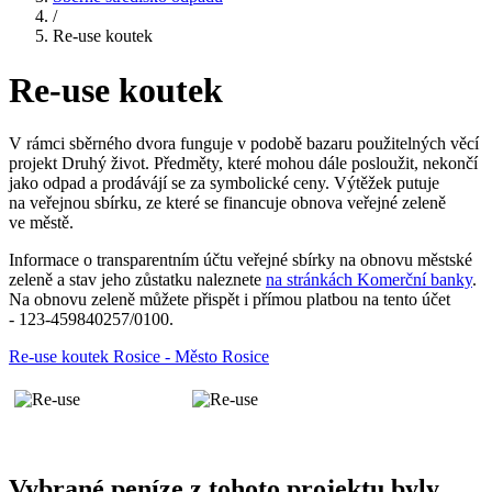
/
Re-use koutek
Re-use koutek
V rámci sběrného dvora funguje v podobě bazaru použitelných věcí
projekt Druhý život. Předměty, které mohou dále posloužit, nekončí
jako odpad a prodávájí se za symbolické ceny. Výtěžek putuje
na veřejnou sbírku, ze které se financuje obnova veřejné zeleně
ve městě.
Informace o transparentním účtu veřejné sbírky na obnovu městské
zeleně a stav jeho zůstatku naleznete
na stránkách Komerční banky
.
Na obnovu zeleně můžete přispět i přímou platbou na tento účet
- 123-459840257/0100.
Re-use koutek Rosice - Město Rosice
Vybrané peníze z tohoto projektu byly