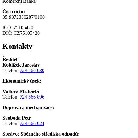
Komerční Banka
Číslo účtu:
35-9372380287/0100
IČO: 75105420
DIČ: CZ75105420
Kontakty
Ředitel:
Koblížek Jaroslav
Telefon:
724 566 930
Ekonomický úsek:
Volfová Michaela
Telefon:
724 566 896
Doprava a mechanizace:
Svoboda Petr
Telefon:
724 566 924
Správce Sběrného střediska odpadů: