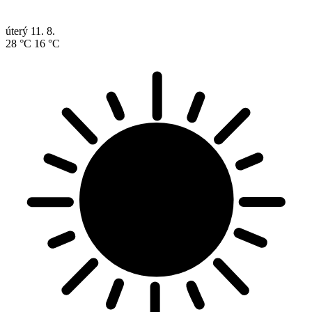
úterý
11. 8.
28 °C
16 °C