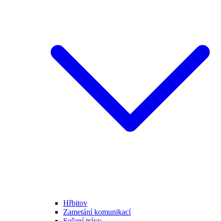
Hřbitov
Zametání komunikací
Sečení trávy